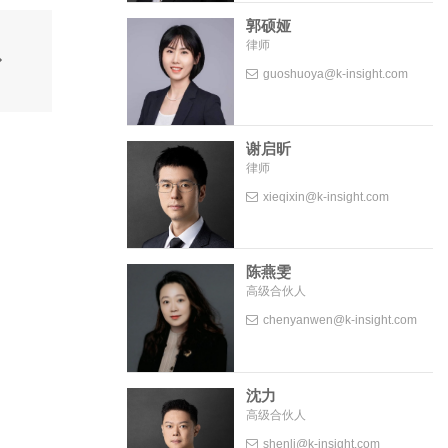
郭硕娅
律师
guoshuoya@k-insight.com
谢启昕
律师
xieqixin@k-insight.com
陈燕雯
高级合伙人
chenyanwen@k-insight.com
沈力
高级合伙人
shenli@k-insight.com