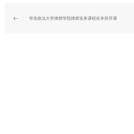
华东政法大学律师学院律师实务课程在本所开课