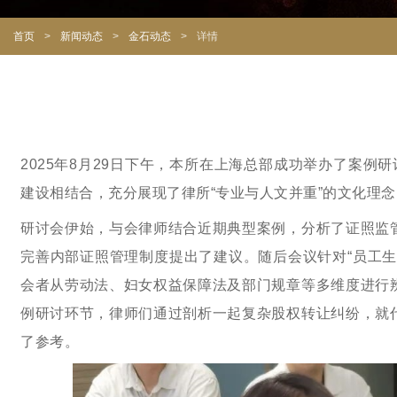
首页
>
新闻动态
>
金石动态
>
详情
2025年8月29日下午，本所在上海总部成功举办了案
建设相结合，充分展现了律所“专业与人文并重”的文化理念
研讨会伊始，与会律师结合近期典型案例，分析了证照监
完善内部证照管理制度提出了建议。随后会议针对“员工
会者从劳动法、妇女权益保障法及部门规章等多维度进行
例研讨环节，律师们通过剖析一起复杂股权转让纠纷，就
了参考。