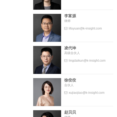
李富源
律师
lifuyuan@k-insight.com
凌代坤
高级合伙人
lingdaikun@k-insight.com
徐佼佼
合伙人
xujiaojiao@k-insight.com
赵贝贝