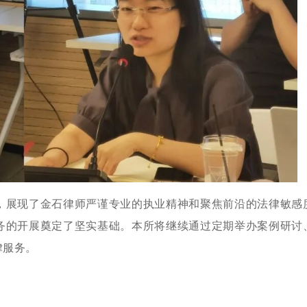
，展现了金石律师严谨专业的执业精神和聚焦前沿的法律敏感
务的开展奠定了坚实基础。本
所将继续通过定期举办案例研讨
律服务。