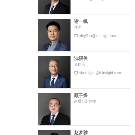
谢一帆
律师
xieyifan@k-insight.com
沈福俊
合伙人
shenfujun@k-insight.com
顾子煜
南通分所律师
赵梦雅