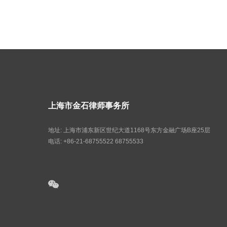
上海市金石律师事务所
地址: 上海市浦东新区世纪大道1168号东方金融广场B座25层
电话: +86-21-68755522 68755533