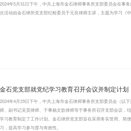
2024年5月31日下午，中共上海市金石律师事务所支部委员会在事
次活动由金石律所党支部纪检委员于元良律师主讲，主题为学习《
金石党支部就党纪学习教育召开会议并制定计划
2024年4月29日下午，中共上海市金石律师事务所支部委员会（以
师、副书记吴昊律师、干事杨文歆律师等于事务所召开支部会议，
学习教育制定了工作计划。金石律所党支部旨在采用务实管用、简
习，提高学习参与度与有效性。