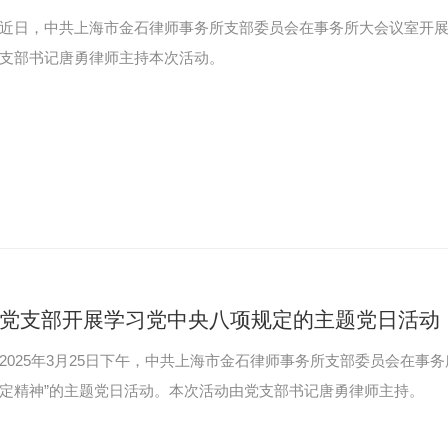
近日，中共上海市金石律师事务所支部委员会在事务所大会议室开
支部书记唐勇律师主持本次活动。
党支部开展学习党中央八项规定的主题党日活动
2025年3月25日下午，中共上海市金石律师事务所支部委员会在事
定精神”的主题党日活动。本次活动由党支部书记唐勇律师主持。