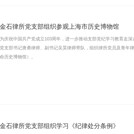
金石律所党支部组织参观上海市历史博物馆
为庆祝中国共产党成立103周年，进一步推动支部党纪学习教育走深走
党支部书记唐勇律师、副书记吴昊律师带队，组织律所党员及青年
命历史博物馆）。
金石律所党支部组织学习《纪律处分条例》