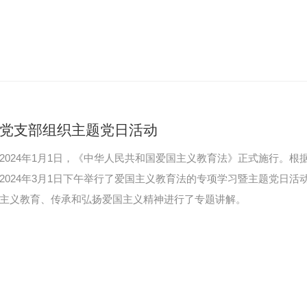
党支部组织主题党日活动
2024年1月1日，《中华人民共和国爱国主义教育法》正式施行。
2024年3月1日下午举行了爱国主义教育法的专项学习暨主题党日
主义教育、传承和弘扬爱国主义精神进行了专题讲解。