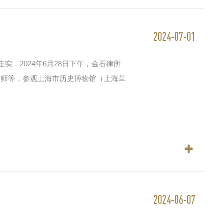
2024-07-01
实，2024年6月28日下午，金石律所
律师等，参观上海市历史博物馆（上海革
2024-06-07