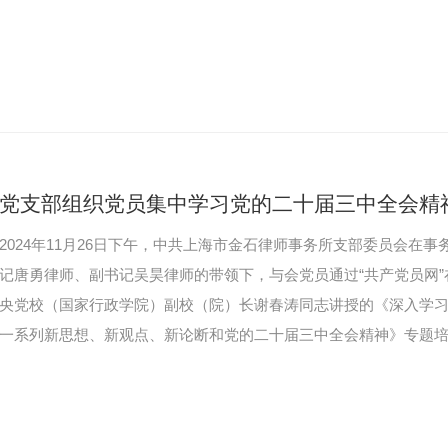
党支部组织党员集中学习党的二十届三中全会精
2024年11月26日下午，中共上海市金石律师事务所支部委员会在
记唐勇律师、副书记吴昊律师的带领下，与会党员通过“共产党员网
央党校（国家行政学院）副校（院）长谢春涛同志讲授的《深入学
一系列新思想、新观点、新论断和党的二十届三中全会精神》专题