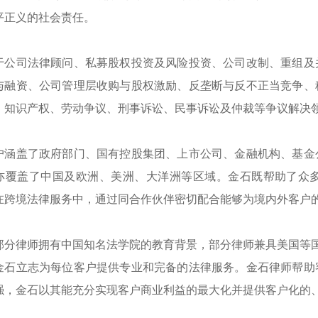
平正义的社会责任。
于公司法律顾问、私募股权投资及风险投资、公司改制、重组及
与融资、公司管理层收购与股权激励、反垄断与反不正当竞争、
、知识产权、劳动争议、刑事诉讼、民事诉讼及仲裁等争议解决
户涵盖了政府部门、国有控股集团、上市公司、金融机构、基金
亦覆盖了中国及欧洲、美洲、大洋洲等区域。金石既帮助了众
在跨境法律服务中，通过同合作伙伴密切配合能够为境内外客户
部分律师拥有中国知名法学院的教育背景，部分律师兼具美国等国
金石立志为每位客户提供专业和完备的法律服务。金石律师帮助
强，金石以其能充分实现客户商业利益的最大化并提供客户化的