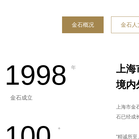
金石概况
金石人
1998
上海
年
境内
金石成立
上海市金
石已经成
100
+
“精诚所