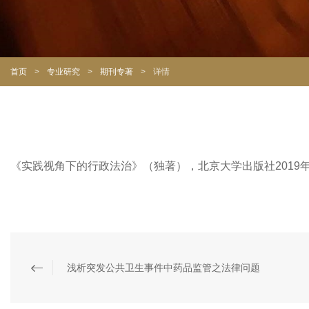
首页
>
专业研究
>
期刊专著
>
详情
《实践视角下的行政法治》（独著），北京大学出版社2019
浅析突发公共卫生事件中药品监管之法律问题