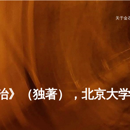
关于金
治》（独著），北京大